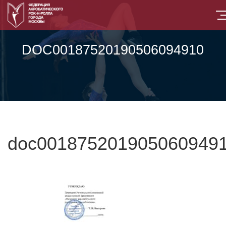
DOC00187520190506094910
doc001875201905060949