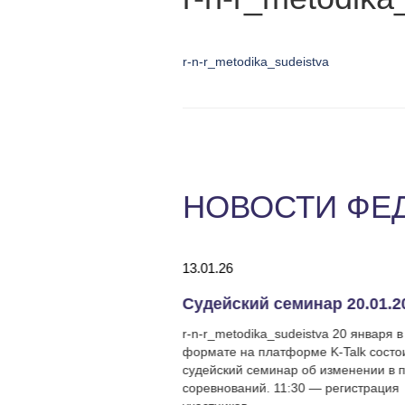
r-n-r_metodika_sudeistva
НОВОСТИ ФЕ
13.01.26
Календарь соревнований МОСФАРР сентябрь – декабрь 2026 года
Судейский семинар 20.01.2
udeistva Опубликован
r-n-r_metodika_sudeistva 20 января 
нований на второе
формате на платформе K-Talk состо
ода
судейский семинар об изменении в 
соревнований. 11:30 — регистрация