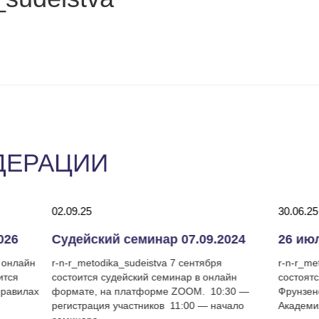
ДЕРАЦИИ
02.09.25
30.06.25
026
Судейский семинар 07.09.2024
в онлайн
r-n-r_metodika_sudeistva 7 сентября
r-n-r_me
ится
состоится судейский семинар в онлайн
состоятс
правилах
формате, на платформе ZOOM. 10:30 —
Фрунзенс
регистрация участников 11:00 — начало
Академия