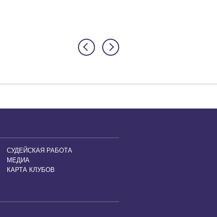
Программа:10:00 — Регистр
...
СУДЕЙСКАЯ РАБОТА
МЕДИА
КАРТА КЛУБОВ