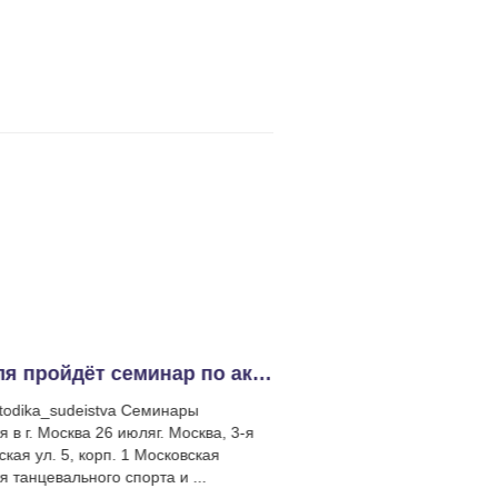
30.06.25
26 июля пройдёт семинар по акро-свингу
todika_sudeistva Семинары
r-n-r_metodika_sudeistva Ад
я в г. Москва 26 июляг. Москва, 3-я
Фрунзенская ул. 5, корп. 1,
кая ул. 5, корп. 1 Московская
Академия танцевального сп
 танцевального спорта и ...
акробатического рок-н-рол